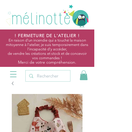
! FERMETURE DE L'ATELIER !
En raison d'un incendie qui a touché la maison
mitoyenne à l'atelier, je suis temporairement dans
l'incapacité d'y accéder,
de vendre les créations et stock et de concevoir
vos commandes !
Merci de votre compréhension.