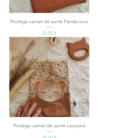
Protège carnet de santé Panda roux
Prix
25,00 €
Protège carnet de santé Leopard
Prix
25,00 €