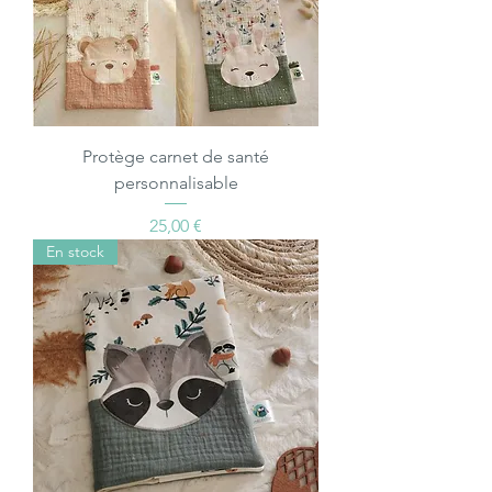
Protège carnet de santé
personnalisable
Prix
25,00 €
En stock