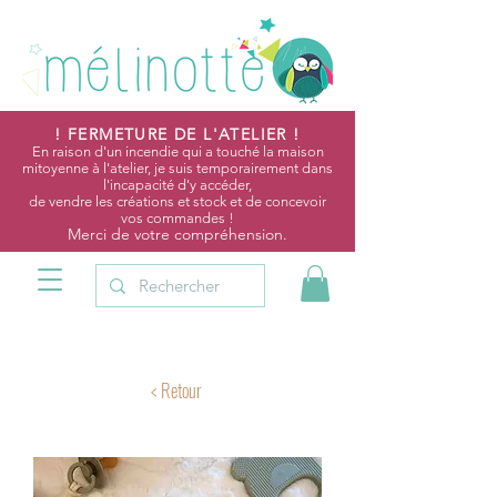
! FERMETURE DE L'ATELIER !
En raison d'un incendie qui a touché la maison
mitoyenne à l'atelier, je suis temporairement dans
l'incapacité d'y accéder,
de vendre les créations et stock et de concevoir
vos commandes !
Merci de votre compréhension.
Protèges carnet santé
< Retour