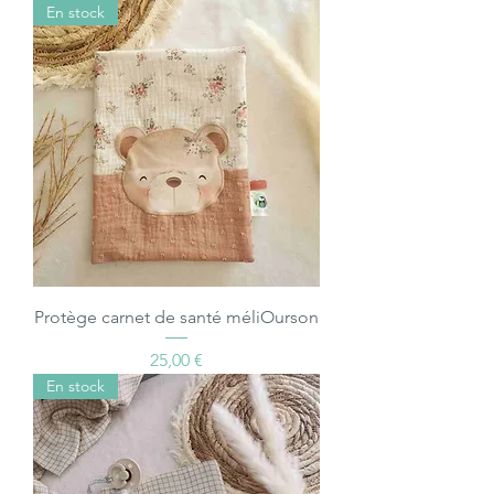
En stock
Protège carnet de santé méliOurson
Prix
25,00 €
En stock