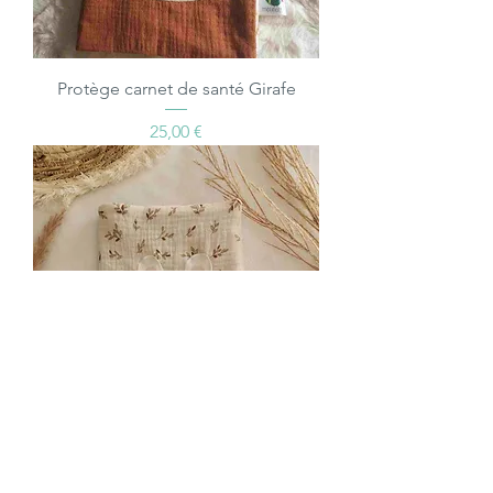
Protège carnet de santé Girafe
Prix
25,00 €
Protège carnet de santé méliLapin