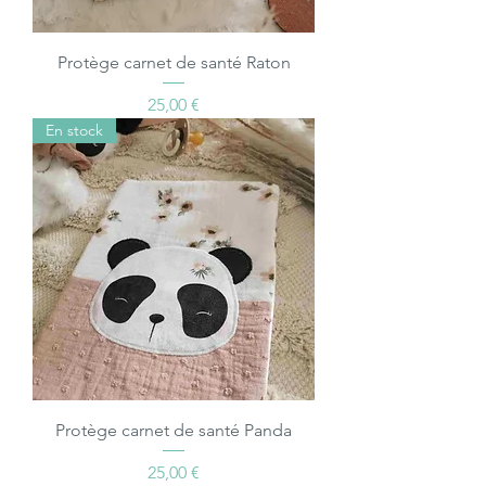
Protège carnet de santé Raton
Prix
25,00 €
En stock
Protège carnet de santé Panda
Prix
25,00 €