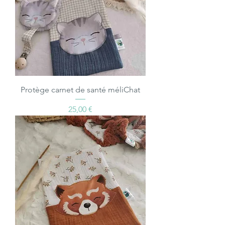
Protège carnet de santé méliChat
Prix
25,00 €