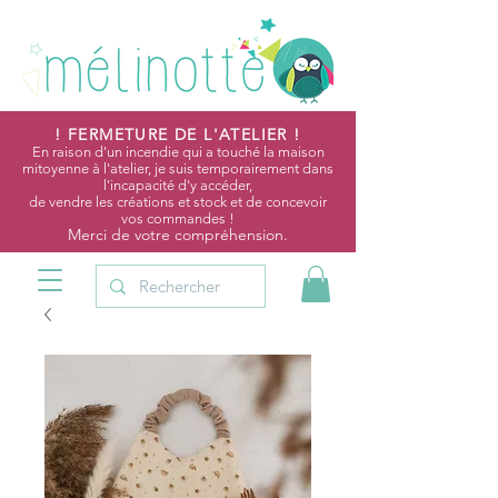
! FERMETURE DE L'ATELIER !
En raison d'un incendie qui a touché la maison
mitoyenne à l'atelier, je suis temporairement dans
l'incapacité d'y accéder,
de vendre les créations et stock et de concevoir
vos commandes !
Merci de votre compréhension.