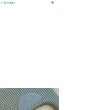
e livraison
es nécessitent un délai de
 articles signalés par un bandeau
és sous 2 à 3 jours ouvrés. + les
isis.
ns c'est
ici
En stock