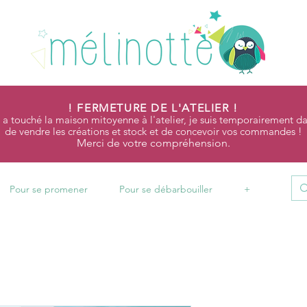
! FERMETURE DE L'ATELIER !
 a touché la maison mitoyenne à l'atelier, je suis temporairement da
de vendre les créations et stock et de concevoir vos commandes !
Merci de votre compréhension.
Pour se promener
Pour se débarbouiller
+