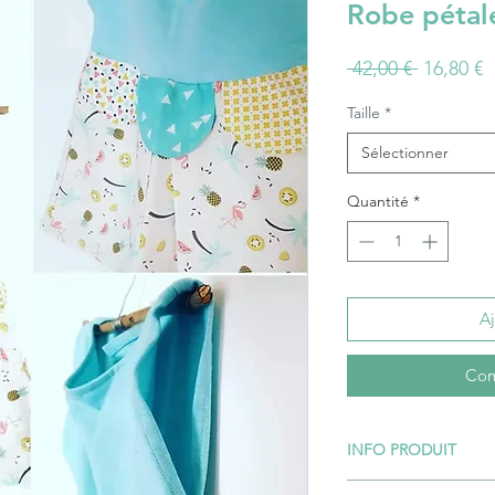
Robe pétal
Prix
P
 42,00 € 
16,80 €
original
p
Taille
*
Sélectionner
Quantité
*
Aj
Com
INFO PRODUIT
Taille 12 mois et 4 a