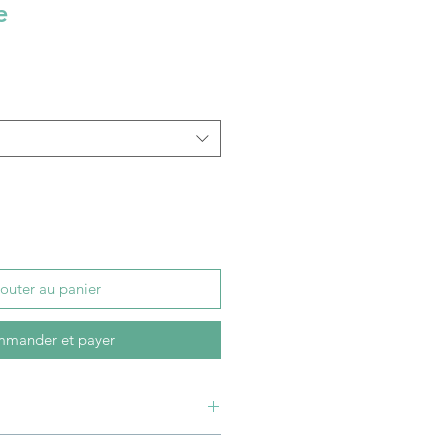
e
rix
romotionnel
outer au panier
mander et payer
ns. Lavable en machine à 30°.