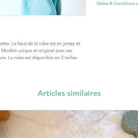
Délais & Conditions d
La plupart des articl
confection. Seuls les
"En stock" sont envoy
délais de livraison cho
Pour plus de précisio
ette. Le haut de la robe est en jersey et
 Modèle unique et original avec ses
ure. La robe est disponible en 2 tailles.
Articles similaires