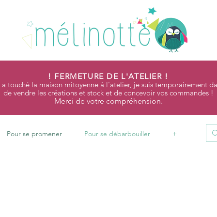
! FERMETURE DE L'ATELIER !
 a touché la maison mitoyenne à l'atelier, je suis temporairement da
de vendre les créations et stock et de concevoir vos commandes !
Merci de votre compréhension.
Pour se promener
Pour se débarbouiller
+
 promener