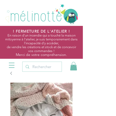
! FERMETURE DE L'ATELIER !
En raison d'un incendie qui a touché la maison
mitoyenne à l'atelier, je suis temporairement dans
l'incapacité d'y accéder,
de vendre les créations et stock et de concevoir
vos commandes !
Merci de votre compréhension.