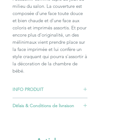
milieu du salon. La couverture est
composée d'une face toute douce
et bien chaude et d'une face aux
coloris et imprimés assortis. Et pour
encore plus d'originalité, un des
mélinimaux vient prendre place sur
la face imprimée et lui confère un
style craquant qui pourra s'assortir à
la décoration de la chambre de
bébé.
INFO PRODUIT
Dimensions environ 75 x 80 cm.
Délais & Conditions de livraison
Lavable en machine à 30°. Sèche
linge déconseillé.
La plupart des articles nécessitent un
Si personnalisation "prénom" ne pas
délai de confection. Seuls les articles
passer le fer à repasser dessus.
signalés par un bandeau "En stock"
sont envoyés sous 2 à 3 jours ouvrés.