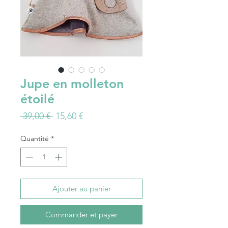
Jupe en molleton
étoilé
Prix
Prix
 39,00 € 
15,60 €
original
promotionnel
Quantité
*
Ajouter au panier
Commander et payer