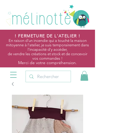
! FERMETURE DE L'ATELIER !
En raison d'un incendie qui a touché la maison
mitoyenne à l'atelier, je suis temporairement dans
l'incapacité d'y accéder,
de vendre les créations et stock et de concevoir
vos commandes !
Merci de votre compréhension.