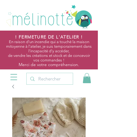
! FERMETURE DE L'ATELIER !
En raison d'un incendie qui a touché la maison
mitoyenne à l'atelier, je suis temporairement dans
l'incapacité d'y accéder,
de vendre les créations et stock et de concevoir
vos commandes !
Merci de votre compréhension.