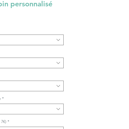
in personnalisé
e
*
 7€)
*