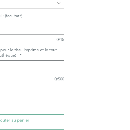
: (facultatif)
0/15
x pour le tissu imprimé et le tout
suthèque) :
*
0/500
outer au panier