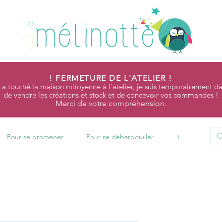
! FERMETURE DE L'ATELIER !
 a touché la maison mitoyenne à l'atelier, je suis temporairement da
de vendre les créations et stock et de concevoir vos commandes !
Merci de votre compréhension.
Pour se promener
Pour se débarbouiller
+