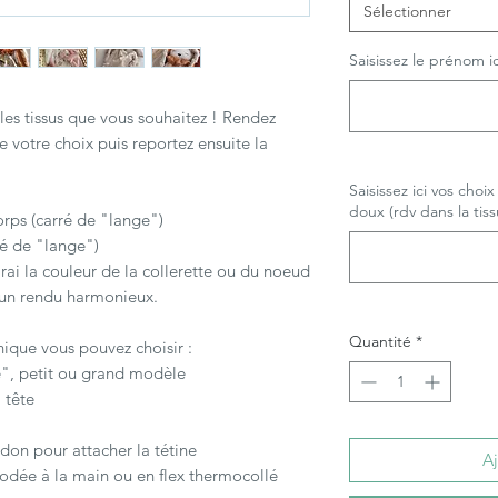
Sélectionner
Saisissez le prénom ici 
les tissus que vous souhaitez ! Rendez
re votre choix puis reportez ensuite la
Saisissez ici vos choi
doux (rdv dans la tis
orps (carré de "lange")
ré de "lange")
irai la couleur de la collerette ou du noeud
ur un rendu harmonieux.
Quantité
*
ique vous pouvez choisir :
e", petit ou grand modèle
a tête
don pour attacher la tétine
Aj
odée à la main ou en flex thermocollé