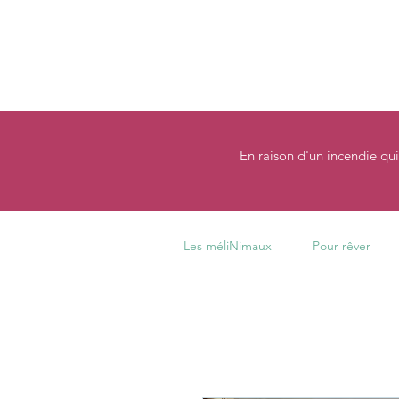
En raison d'un incendie qui
Les méliNimaux
Pour rêver