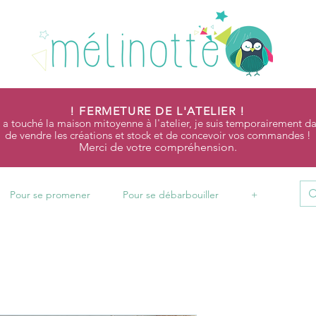
! FERMETURE DE L'ATELIER !
 a touché la maison mitoyenne à l'atelier, je suis temporairement da
de vendre les créations et stock et de concevoir vos commandes !
Merci de votre compréhension.
Pour se promener
Pour se débarbouiller
+