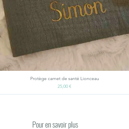
Aperçu rapide
Protège carnet de santé Lionceau
Prix
25,00 €
Pour en savoir plus