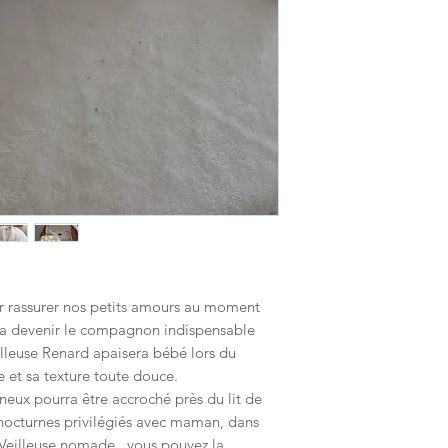
Guirlande de 40 leds à
"En stock" sont envoy
boîtier au dos de la 
délais de livraison cho
avec interrupteur mar
Pour plus de précisio
Piles LR6 , non fourni
Ne pas laisser à la p
ans.
Housse amovible et l
linge déconseillé.
r rassurer nos petits amours au moment
va devenir le compagnon indispensable
lleuse Renard apaisera bébé lors du
 et sa texture toute douce.
neux pourra être accroché près du lit de
nocturnes privilégiés avec maman, dans
Veilleuse nomade , vous pouvez la