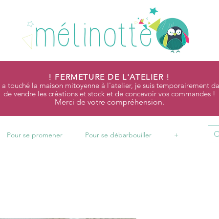
! FERMETURE DE L'ATELIER !
 a touché la maison mitoyenne à l'atelier, je suis temporairement da
de vendre les créations et stock et de concevoir vos commandes !
Merci de votre compréhension.
Pour se promener
Pour se débarbouiller
+