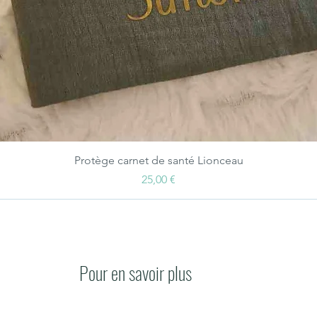
Aperçu rapide
Protège carnet de santé Lionceau
Prix
25,00 €
Pour en savoir plus
Conta
Livraisons et délais