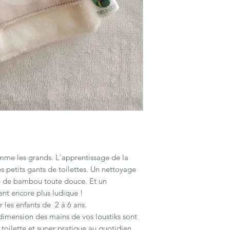
"En stock" sont envoy
délais de livraison cho
Pour plus de précisio
omme les grands. L'apprentissage de la
es petits gants de toilettes. Un nettoyage
e de bambou toute douce. Et un
t encore plus ludique !
 les enfants de 2 à 6 ans.
a dimension des mains de vos loustiks sont
 toilette et super pratique au quotidien