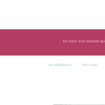
En raison d'un incendie qui
Les méliNimaux
Pour rêver