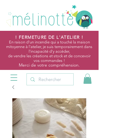
! FERMETURE DE L'ATELIER !
En raison d'un incendie qui a touché la maison
mitoyenne à l'atelier, je suis temporairement dans
l'incapacité d'y accéder,
de vendre les créations et stock et de concevoir
vos commandes !
Merci de votre compréhension.