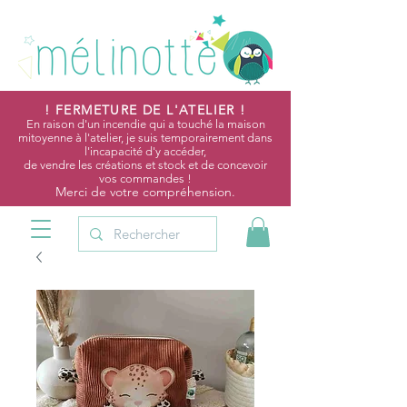
! FERMETURE DE L'ATELIER !
En raison d'un incendie qui a touché la maison
mitoyenne à l'atelier, je suis temporairement dans
l'incapacité d'y accéder,
de vendre les créations et stock et de concevoir
vos commandes !
Merci de votre compréhension.