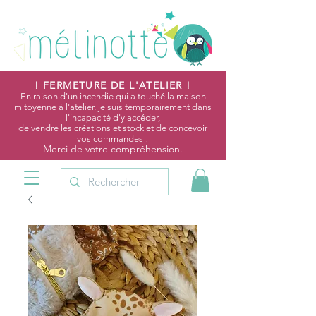
! FERMETURE DE L'ATELIER !
En raison d'un incendie qui a touché la maison
mitoyenne à l'atelier, je suis temporairement dans
l'incapacité d'y accéder,
de vendre les créations et stock et de concevoir
vos commandes !
Merci de votre compréhension.