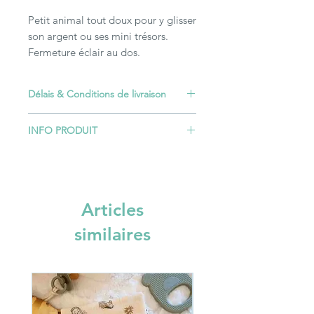
Petit animal tout doux pour y glisser
son argent ou ses mini trésors.
Fermeture éclair au dos.
Délais & Conditions de livraison
La plupart des articles nécessitent un
INFO PRODUIT
délai de confection. Seuls les articles
signalés par un bandeau "En stock"
Dimensions environ 10x10 cm.
sont envoyés sous 2 à 3 jours ouvrés.
Lavables en machine à 30°.
+ les délais de livraison choisis.
Pour plus de précisions c'est
ici
Articles
similaires
En stock