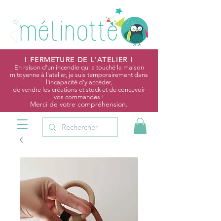
! FERMETURE DE L'ATELIER !
En raison d'un incendie qui a touché la maison
mitoyenne à l'atelier, je suis temporairement dans
l'incapacité d'y accéder,
de vendre les créations et stock et de concevoir
vos commandes !
Merci de votre compréhension.