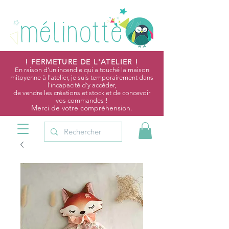
! FERMETURE DE L'ATELIER !
En raison d'un incendie qui a touché la maison
mitoyenne à l'atelier, je suis temporairement dans
l'incapacité d'y accéder,
de vendre les créations et stock et de concevoir
vos commandes !
Merci de votre compréhension.