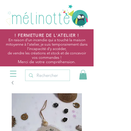
! FERMETURE DE L'ATELIER !
En raison d'un incendie qui a touché la maison
mitoyenne à l'atelier, je suis temporairement dans
l'incapacité d'y accéder,
de vendre les créations et stock et de concevoir
vos commandes !
Merci de votre compréhension.