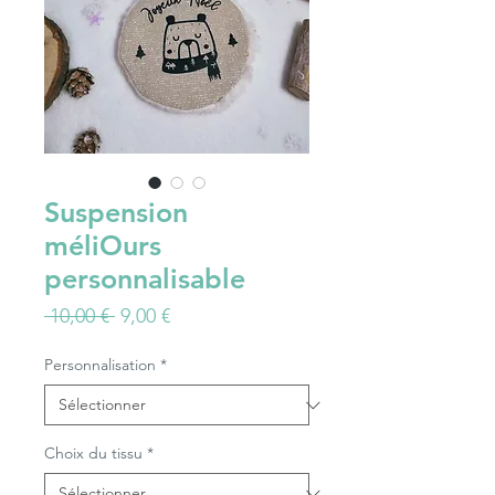
Suspension
méliOurs
personnalisable
Prix
Prix
 10,00 € 
9,00 €
original
promotionnel
Personnalisation
*
Choix du tissu
*