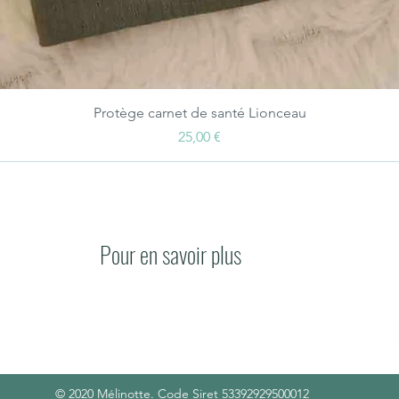
Aperçu rapide
Protège carnet de santé Lionceau
Prix
25,00 €
Pour en savoir plus
Conta
Livraisons et délais
Conditions générales de vente
© 2020 Mélinotte. Code Siret 53392929500012