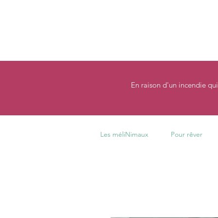
En raison d'un incendie qui
Les méliNimaux
Pour rêver