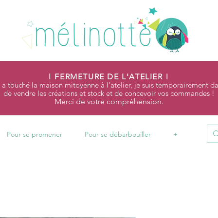
! FERMETURE DE L'ATELIER !
 a touché la maison mitoyenne à l'atelier, je suis temporairement da
de vendre les créations et stock et de concevoir vos commandes !
Merci de votre compréhension.
Pour se promener
Pour se débarbouiller
+