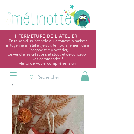
! FERMETURE DE L'ATELIER !
En raison d'un incendie qui a touché la maison
mitoyenne à l'atelier, je suis temporairement dans
l'incapacité d'y accéder,
de vendre les créations et stock et de concevoir
vos commandes !
Merci de votre compréhension.